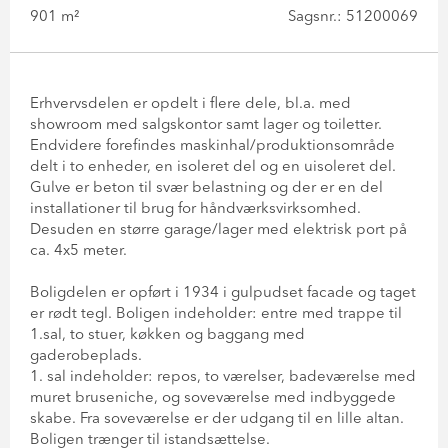
901 m²
Sagsnr.: 51200069
Erhvervsdelen er opdelt i flere dele, bl.a. med
showroom med salgskontor samt lager og toiletter.
Endvidere forefindes maskinhal/produktionsområde
delt i to enheder, en isoleret del og en uisoleret del.
Gulve er beton til svær belastning og der er en del
installationer til brug for håndværksvirksomhed.
Desuden en større garage/lager med elektrisk port på
ca. 4x5 meter.
Boligdelen er opført i 1934 i gulpudset facade og taget
er rødt tegl. Boligen indeholder: entre med trappe til
1.sal, to stuer, køkken og baggang med
gaderobeplads.
1. sal indeholder: repos, to værelser, badeværelse med
muret bruseniche, og soveværelse med indbyggede
skabe. Fra soveværelse er der udgang til en lille altan.
Boligen trænger til istandsættelse.