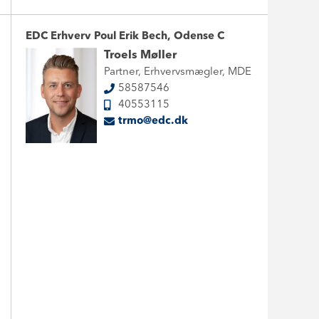
EDC Erhverv Poul Erik Bech, Odense C
Troels Møller
Partner, Erhvervsmægler, MDE
58587546
40553115
trmo@edc.dk