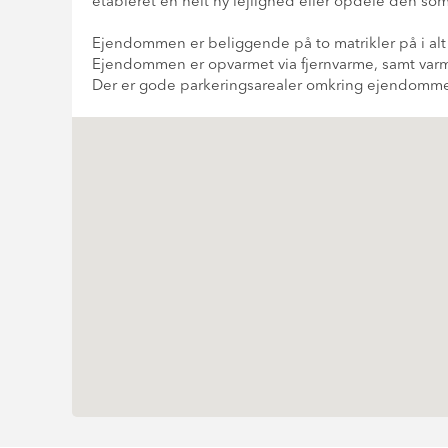
etableret en helt ny lejlighed eller opdele den so
Ejendommen er beliggende på to matrikler på i alt
Ejendommen er opvarmet via fjernvarme, samt va
Der er gode parkeringsarealer omkring ejendomm