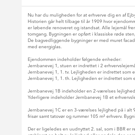
Nu har du muligheden for at erhverve dig en af Ej
Historien går helt tilbage til år 1909 hvor ejendo
er løbende renoveret og istandsat. Alle lejemål fr
tomgang. Bygningen er opført i klassiske røde ste
De bagvedliggende bygninger er med muret facade, s
med energiglas.
Ejendommen indeholder følgende enheder:
Jernbanevej 1, stuen er indrettet i 2 erhvervslejemå
Jernbanevej 1, 1. tv. Lejligheden er indrettet som e
Jernbanevej 1, 1. th. Lejligheden er indrettet som 
Jernbanevej 1B indeholder en 2-værelses lejlighed
Yderligere indeholder Jernbanevej 1B et erhvervsle
Jernbanevej 1C er en 3-værelses lejlighed på i alt
frisør samt tatovør og rummer 105 m² erhverv. Bygn
Der er ligeledes en uudnyttet 2. sal, som i BBR er r