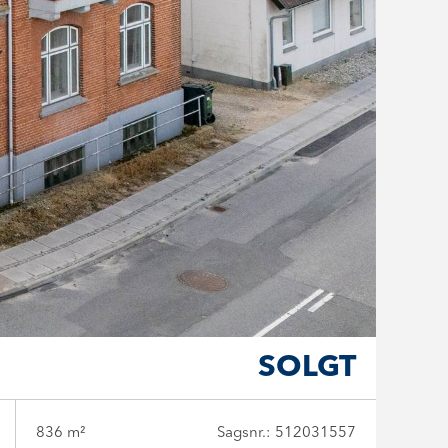
SOLGT
836 m²
Sagsnr.: 512031557