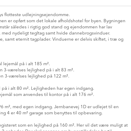
bys flotteste udlejningsejendomme.
mmen er opført som det lokale afholdshotel for byen. Bygningen
emstår således i rigtig god stand og ejendommen har lav
n, med nydeligt tegltag samt hvide dannebrogsvinduer.
amt eternit tagplader. Vinduerne er delvis skiftet, i træ og
l lejemål på i alt 185 m².
n 3-værelses lejlighed på i alt 83 m².
en 3-værelses lejlighed på 122 m².
 på i alt 80 m². Lejligheden har egen indgang.
jemål som anvendes til kontor på i alt 176 m².
 96 m², med egen indgang. Jernbanevej 1D er udlejet til en
ing 4 er 40 m² garage som benyttes til opbevaring.
egisteret som en lejlighed på 160 m². Her vil det være muligt at