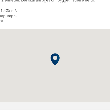
m 2 enheder. Der skal ansøges om byggetilladelse hertil.
 1.425 m².
rmepumpe.
en.