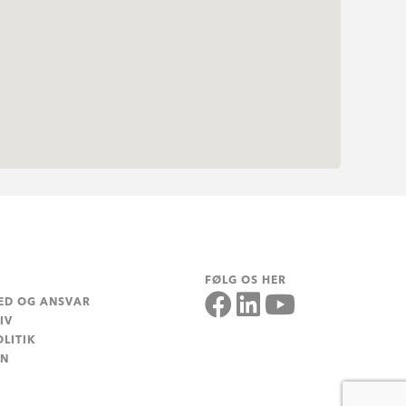
FØLG OS HER
ED OG ANSVAR
IV
LITIK
EN