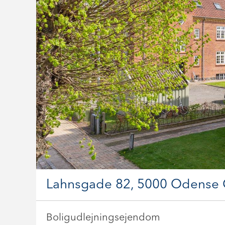
Lahnsgade 82, 5000 Odense
Boligudlejningsejendom