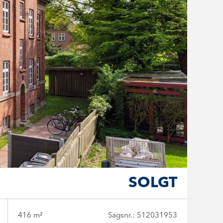
SOLGT
416 m²
Sagsnr.: 512031953