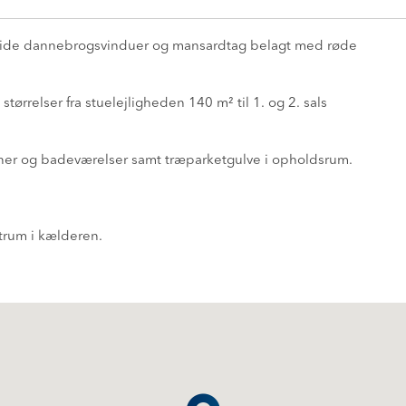
 hvide dannebrogsvinduer og mansardtag belagt med røde
ørrelser fra stuelejligheden 140 m² til 1. og 2. sals
ener og badeværelser samt træparketgulve i opholdsrum.
trum i kælderen.