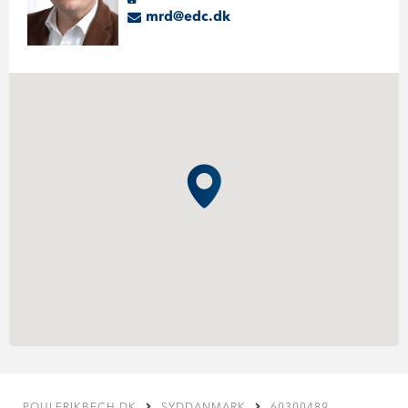
mrd@edc.dk
POULERIKBECH.DK
SYDDANMARK
60300489