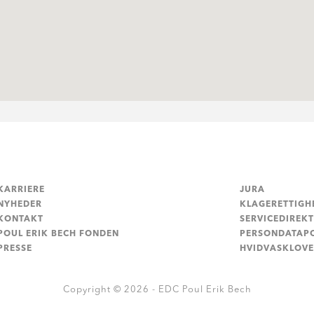
KARRIERE
JURA
NYHEDER
KLAGERETTIGH
KONTAKT
SERVICEDIREKT
POUL ERIK BECH FONDEN
PERSONDATAPO
PRESSE
HVIDVASKLOV
Copyright © 2026 - EDC Poul Erik Bech