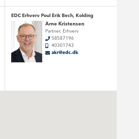
EDC Erhverv Poul Erik Bech, Kolding
Arne Kristensen
Partner, Erhverv
58587196
40301743
akr@edc.dk