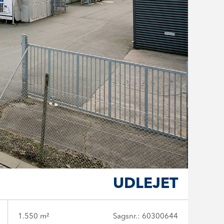
UDLEJET
1.550 m²
Sagsnr.: 60300644