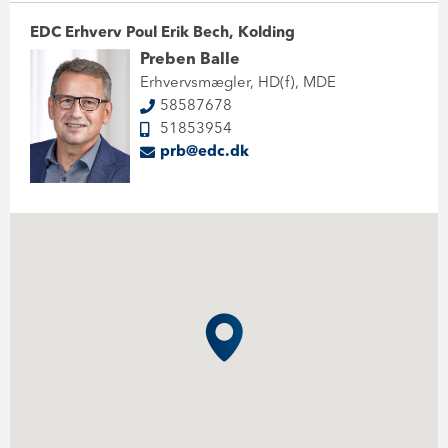
EDC Erhverv Poul Erik Bech, Kolding
Preben Balle
Erhvervsmægler, HD(f), MDE
58587678
51853954
prb@edc.dk