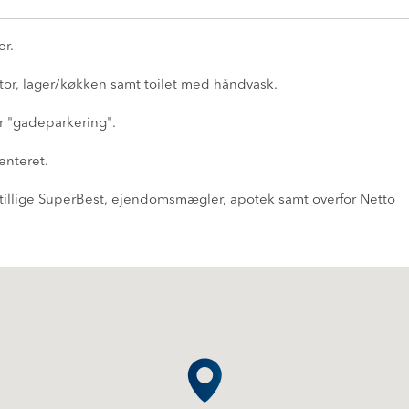
er.
tor, lager/køkken samt toilet med håndvask.
er "gadeparkering".
enteret.
illige SuperBest, ejendomsmægler, apotek samt overfor Netto