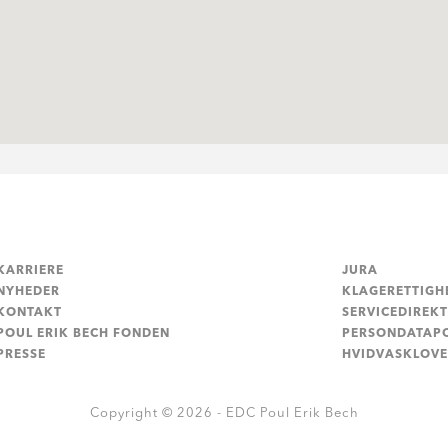
KARRIERE
JURA
NYHEDER
KLAGERETTIGH
KONTAKT
SERVICEDIREKT
POUL ERIK BECH FONDEN
PERSONDATAPO
PRESSE
HVIDVASKLOV
Copyright © 2026 - EDC Poul Erik Bech