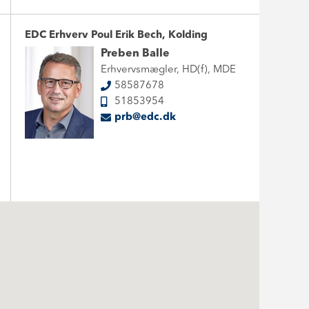
EDC Erhverv Poul Erik Bech, Kolding
Preben Balle
Erhvervsmægler, HD(f), MDE
58587678
51853954
prb@edc.dk