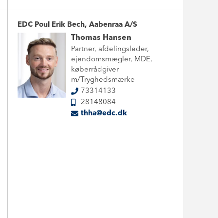
EDC Poul Erik Bech, Aabenraa A/S
Thomas Hansen
Partner, afdelingsleder,
ejendomsmægler, MDE,
køberrådgiver
m/Tryghedsmærke
73314133
28148084
thha@edc.dk