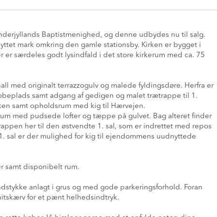
Sønderjyllands Baptistmenighed, og denne udbydes nu til salg.
nyttet mark omkring den gamle stationsby. Kirken er bygget i
 er særdeles godt lysindfald i det store kirkerum med ca. 75
hall med originalt terrazzogulv og malede fyldingsdøre. Herfra er
obeplads samt adgang af gedigen og malet trætrappe til 1.
kken samt opholdsrum med kig til Hærvejen.
kerum med pudsede lofter og tæppe på gulvet. Bag alteret finder
appen her til den østvendte 1. sal, som er indrettet med repos
1. sal er der mulighed for kig til ejendommens uudnyttede
er samt disponibelt rum.
stykke anlagt i grus og med gode parkeringsforhold. Foran
nitskærv for et pænt helhedsindtryk.