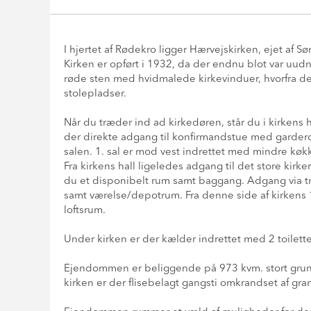
I hjertet af Rødekro ligger Hærvejskirken, ejet af 
Kirken er opført i 1932, da der endnu blot var uud
røde sten med hvidmalede kirkevinduer, hvorfra der
stolepladser.
Når du træder ind ad kirkedøren, står du i kirkens 
der direkte adgang til konfirmandstue med garder
salen. 1. sal er mod vest indrettet med mindre kø
Fra kirkens hall ligeledes adgang til det store kir
du et disponibelt rum samt baggang. Adgang via tr
samt værelse/depotrum. Fra denne side af kirkens 
loftsrum.
Under kirken er der kælder indrettet med 2 toilett
Ejendommen er beliggende på 973 kvm. stort grund
kirken er der flisebelagt gangsti omkrandset af gra