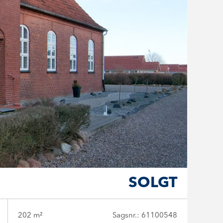
SOLGT
202 m²
Sagsnr.: 61100548