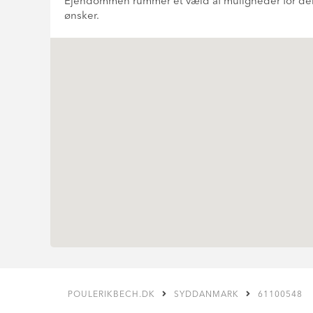
Ejendommen rummer et væld af muligheder for den 
ønsker.
POULERIKBECH.DK
SYDDANMARK
61100548