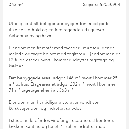
363 m²
Sagsnr.: 62050904
Utrolig centralt beliggende byejendom med gode
tilkørselsforhold og en fremragende udsigt over
Aabenraa by og havn.
Ejendommen fremstår med facader i mursten, der er
malede og taget belagt med tegltsten. Ejendommen er
i 2 fulde etager hvortil kommer udnyttet tagetage og
kælder.
Det bebyggede areal udgør 146 m² hvortil kommer 25
m² udhus. Etagearealet udgør 292 m² hvortil kommer
71 m² tagetage eller i alt 363 m².
Ejendommen har tidligere været anvendt som
kursusejendom og indrettet således:
I stueplan forefindes vindfang, reception, 3 kontorer,
køkken, kantine og toilet. 1. sal er indrettet med