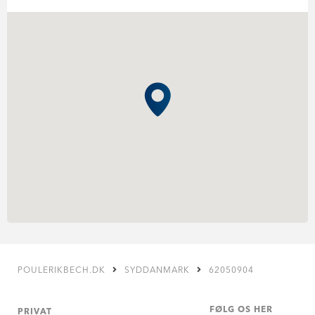
POULERIKBECH.DK
SYDDANMARK
62050904
FØLG OS HER
PRIVAT