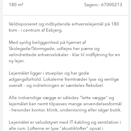
180 m²
Sagsnr.: 67000213
Veldisponeret og indbydende erhvervslejemål på 180
kvm - i centrum af Esbjerg.
Med synlig beliggenhed på hjørnet af
Skolegade/Stormgade, udlejes her pæne og
velindrettede erhvervslokaler - klar til indflytning for en
ny lejer.
Lejemålet ligger i stueplan og har gode
adgangsforhold. Lokalerne fremtræder lyse og venlige
overalt - og indretningen er særdeles fleksibel.
Alle indvendige vægge er således "lette vægge" og
lejemålet kan nemt tilpasses mange anvendelsesformål
- herunder kontor, klinik, undervisning eller sågar butik.
Lejemålet er veludstyret med IT-kabling og ventilation i
alle rum. Lofterne er lyse "akustiklofter" opsat i