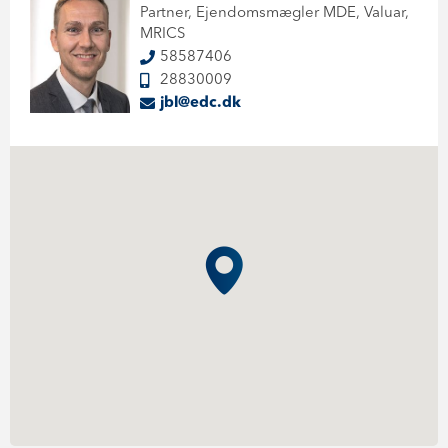
Partner, Ejendomsmægler MDE, Valuar,
MRICS
58587406
28830009
jbl@edc.dk