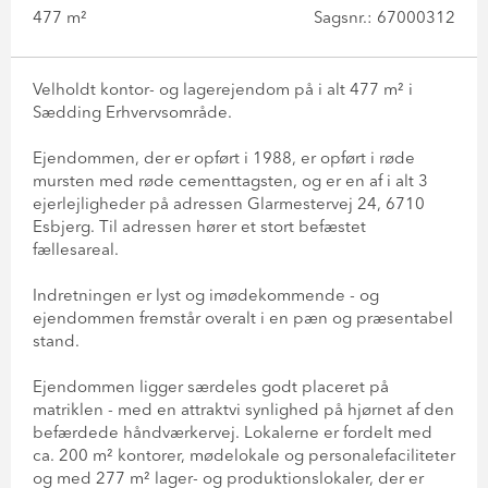
477 m²
Sagsnr.: 67000312
Velholdt kontor- og lagerejendom på i alt 477 m² i
Sædding Erhvervsområde.
Ejendommen, der er opført i 1988, er opført i røde
mursten med røde cementtagsten, og er en af i alt 3
ejerlejligheder på adressen Glarmestervej 24, 6710
Esbjerg. Til adressen hører et stort befæstet
fællesareal.
Indretningen er lyst og imødekommende - og
ejendommen fremstår overalt i en pæn og præsentabel
stand.
Ejendommen ligger særdeles godt placeret på
matriklen - med en attraktvi synlighed på hjørnet af den
befærdede håndværkervej. Lokalerne er fordelt med
ca. 200 m² kontorer, mødelokale og personalefaciliteter
og med 277 m² lager- og produktionslokaler, der er