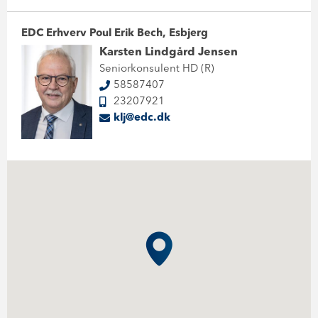
EDC Erhverv Poul Erik Bech, Esbjerg
Karsten Lindgård Jensen
Seniorkonsulent HD (R)
58587407
23207921
klj@edc.dk