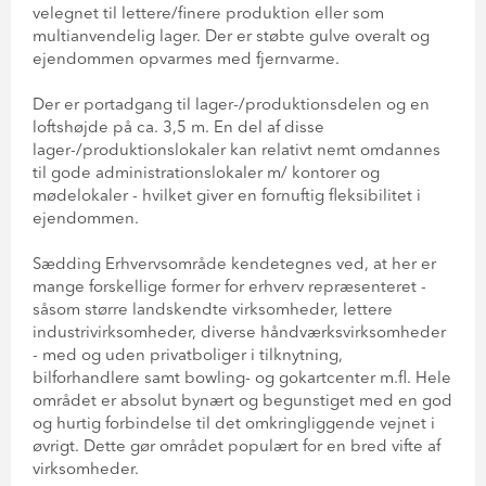
velegnet til lettere/finere produktion eller som
multianvendelig lager. Der er støbte gulve overalt og
ejendommen opvarmes med fjernvarme.
Der er portadgang til lager-/produktionsdelen og en
loftshøjde på ca. 3,5 m. En del af disse
lager-/produktionslokaler kan relativt nemt omdannes
til gode administrationslokaler m/ kontorer og
mødelokaler - hvilket giver en fornuftig fleksibilitet i
ejendommen.
Sædding Erhvervsområde kendetegnes ved, at her er
mange forskellige former for erhverv repræsenteret -
såsom større landskendte virksomheder, lettere
industrivirksomheder, diverse håndværksvirksomheder
- med og uden privatboliger i tilknytning,
bilforhandlere samt bowling- og gokartcenter m.fl. Hele
området er absolut bynært og begunstiget med en god
og hurtig forbindelse til det omkringliggende vejnet i
øvrigt. Dette gør området populært for en bred vifte af
virksomheder.