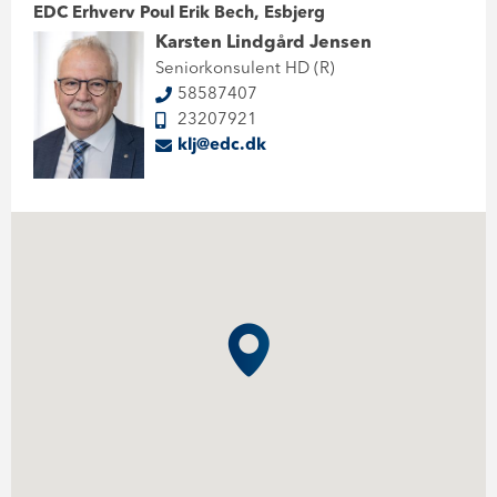
EDC Erhverv Poul Erik Bech, Esbjerg
Karsten Lindgård Jensen
Seniorkonsulent HD (R)
58587407
23207921
klj@edc.dk