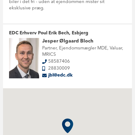
biler i det fri - uden at ejendommen mister sit
eksklusive præg.
EDC Erhverv Poul Erik Bech, Esbjerg
Jesper Ølgaard Bloch
Partner, Ejendomsmægler MDE, Valuar,
MRICS
58587406
28830009
jbl@edc.dk