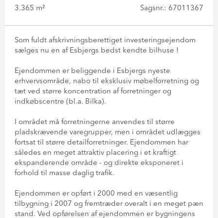
3.365 m²
Sagsnr.: 67011367
Som fuldt afskrivningsberettiget investeringsejendom
sælges nu en af Esbjergs bedst kendte bilhuse !
Ejendommen er beliggende i Esbjergs nyeste
erhvervsområde, nabo til eksklusiv møbelforretning og
tæt ved større koncentration af forretninger og
indkøbscentre (bl.a. Bilka).
I området må forretningerne anvendes til større
pladskrævende varegrupper, men i området udlægges
fortsat til større detailforretninger. Ejendommen har
således en meget attraktiv placering i et kraftigt
ekspanderende område - og direkte eksponeret i
forhold til masse daglig trafik.
Ejendommen er opført i 2000 med en væsentlig
tilbygning i 2007 og fremtræder overalt i en meget pæn
stand. Ved opførelsen af ejendommen er bygningens