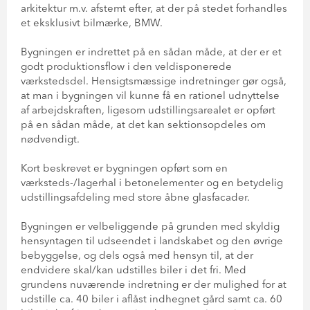
arkitektur m.v. afstemt efter, at der på stedet forhandles
et eksklusivt bilmærke, BMW.
Bygningen er indrettet på en sådan måde, at der er et
godt produktionsflow i den veldisponerede
værkstedsdel. Hensigtsmæssige indretninger gør også,
at man i bygningen vil kunne få en rationel udnyttelse
af arbejdskraften, ligesom udstillingsarealet er opført
på en sådan måde, at det kan sektionsopdeles om
nødvendigt.
Kort beskrevet er bygningen opført som en
værksteds-/lagerhal i betonelementer og en betydelig
udstillingsafdeling med store åbne glasfacader.
Bygningen er velbeliggende på grunden med skyldig
hensyntagen til udseendet i landskabet og den øvrige
bebyggelse, og dels også med hensyn til, at der
endvidere skal/kan udstilles biler i det fri. Med
grundens nuværende indretning er der mulighed for at
udstille ca. 40 biler i aflåst indhegnet gård samt ca. 60