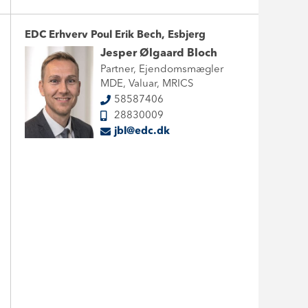
EDC Erhverv Poul Erik Bech, Esbjerg
Jesper Ølgaard Bloch
Partner, Ejendomsmægler
MDE, Valuar, MRICS
58587406
28830009
jbl@edc.dk