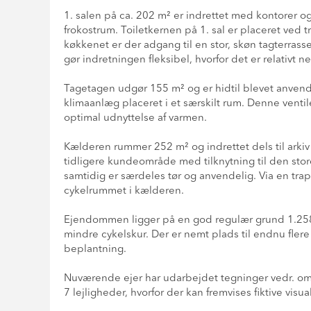
1. salen på ca. 202 m² er indrettet med kontorer og
frokostrum. Toiletkernen på 1. sal er placeret ved
køkkenet er der adgang til en stor, skøn tagterra
gør indretningen fleksibel, hvorfor det er relativt 
Tagetagen udgør 155 m² og er hidtil blevet anvendt
klimaanlæg placeret i et særskilt rum. Denne vent
optimal udnyttelse af varmen.
Kælderen rummer 252 m² og indrettet dels til arkiv 
tidligere kundeområde med tilknytning til den stor
samtidig er særdeles tør og anvendelig. Via en tra
cykelrummet i kælderen.
Ejendommen ligger på en god regulær grund 1.258 m²
mindre cykelskur. Der er nemt plads til endnu flere 
beplantning.
Nuværende ejer har udarbejdet tegninger vedr. omb
7 lejligheder, hvorfor der kan fremvises fiktive vi