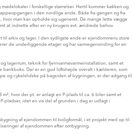
 mødelokaler i forskellige størrelser. Hertil kommer køkken og
 trappeopgangen i den nordlige ende. Både fra gangen og fra
sse, hvor man kan opholde sig ugeneret. De mange lette vægge
nemt at indrette efter en ny brugers evt. ændrede behov.
 til arkiv og lager. I den sydligste ende er ejendommens store
ilerer de underliggende etager og har varmegenvinding for en
og lagerrum, teknik for fjernvarmevarmeinstallation, samt et
e bankboks. Der er en god loftshøjde overalt i kælderen, som
ppe og cykelslidske på bagsiden af bygningen, er der adgang til
, hvor der pt. er anlagt en P-plads til ca. 6 biler samt et
P-pladser, idet en vis del af grunden i dag er udlagt i
ygning af ejendommen til boligformål, i et projekt med op til
sualiseringer af ejendommen efter ombygning.