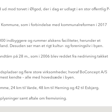
mod torvet i Ølgod, der i dag er udlagt i en stor offentlig P-
od Kommune, som i forbindelse med kommunalreformen i 2017
0 indbyggere og rummer alskens faciliteter, herunder et
opland. Desuden ser man et rigt kultur- og foreningsliv i byen.
ndtårn på 28 m., som i 2006 blev reddet fra nedrivning takket
dspladser og flere store virksomheder, hvoraf BoConcept A/S
 mest kendte – alle med hovedsæde i byen.
mme, 24 km til Varde, 48 km til Herning og 42 til Esbjerg.
oplysninger samt aftale om fremvisning.