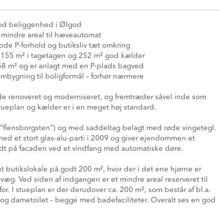
god beliggenhed i Ølgod
et mindre areal til hæveautomat
ode P-forhold og butiksliv tæt omkring
, 155 m² i tagetagen og 252 m² god kælder
258 m² og er anlagt med en P-plads bagved
mbygning til boligformål – forhør nærmere
de renoveret og moderniseret, og fremtræder såvel inde som
tueplan og kælder er i en meget høj standard.
”flensborgsten”) og med saddeltag belagt med røde vingetegl.
ed et stort glas-alu-parti i 2009 og giver ejendommen et
dt på facaden ved et vindfang med automatiske døre.
t butikslokale på godt 200 m², hvor der i det ene hjørne er
æg. Ved siden af indgangen er et mindre areal reserveret til
. I stueplan er der derudover ca. 200 m², som består af bl.a.
og dametoilet – begge med badefaciliteter. Overalt ses en god