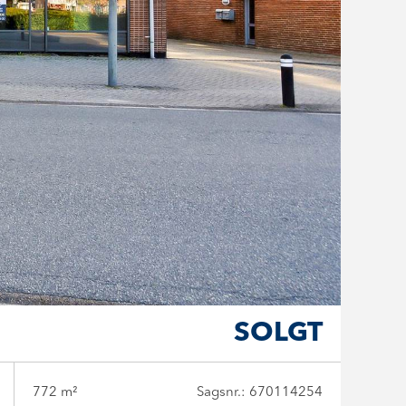
SOLGT
772 m²
Sagsnr.: 670114254