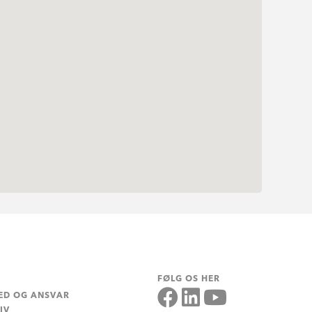
FØLG OS HER
ED OG ANSVAR
IV