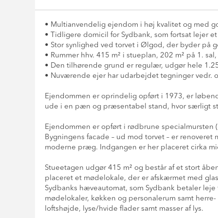
• Multianvendelig ejendom i høj kvalitet og med 
• Tidligere domicil for Sydbank, som fortsat lejer 
• Stor synlighed ved torvet i Ølgod, der byder på g
• Rummer hhv. 415 m² i stueplan, 202 m² på 1. sal
• Den tilhørende grund er regulær, udgør hele 1.
• Nuværende ejer har udarbejdet tegninger vedr. o
Ejendommen er oprindelig opført i 1973, er løben
ude i en pæn og præsentabel stand, hvor særligt s
Ejendommen er opført i rødbrune specialmursten (
Bygningens facade – ud mod torvet – er renoveret m
moderne præg. Indgangen er her placeret cirka mi
Stueetagen udgør 415 m² og består af et stort åben
placeret et mødelokale, der er afskærmet med glasv
Sydbanks hæveautomat, som Sydbank betaler leje for
mødelokaler, køkken og personalerum samt herre- 
loftshøjde, lyse/hvide flader samt masser af lys.