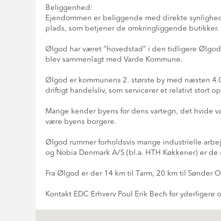
Beliggenhed:
Ejendommen er beliggende med direkte synlighed ud 
plads, som betjener de omkringliggende butikker.
Ølgod har været ”hovedstad” i den tidligere Ølg
blev sammenlagt med Varde Kommune.
Ølgod er kommunens 2. største by med næsten 4.00
driftigt handelsliv, som servicerer et relativt stort 
Mange kender byens for dens vartegn, det hvide va
være byens borgere.
Ølgod rummer forholdsvis mange industrielle arbej
og Nobia Denmark A/S (bl.a. HTH Køkkener) er de
Fra Ølgod er der 14 km til Tarm, 20 km til Sønder O
Kontakt EDC Erhverv Poul Erik Bech for yderligere 