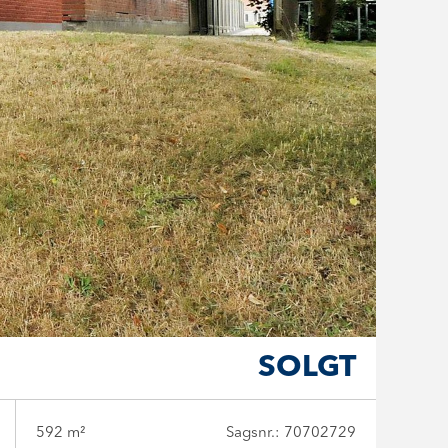
SOLGT
592 m²
Sagsnr.: 70702729