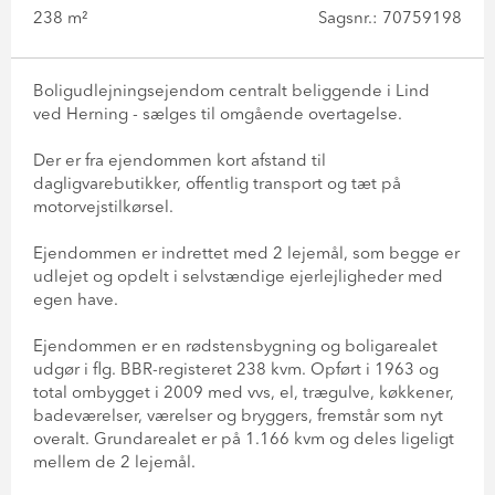
238 m²
Sagsnr.: 70759198
Boligudlejningsejendom centralt beliggende i Lind
ved Herning - sælges til omgående overtagelse.
Der er fra ejendommen kort afstand til
dagligvarebutikker, offentlig transport og tæt på
motorvejstilkørsel.
Ejendommen er indrettet med 2 lejemål, som begge er
udlejet og opdelt i selvstændige ejerlejligheder med
egen have.
Ejendommen er en rødstensbygning og boligarealet
udgør i flg. BBR-registeret 238 kvm. Opført i 1963 og
total ombygget i 2009 med vvs, el, trægulve, køkkener,
badeværelser, værelser og bryggers, fremstår som nyt
overalt. Grundarealet er på 1.166 kvm og deles ligeligt
mellem de 2 lejemål.