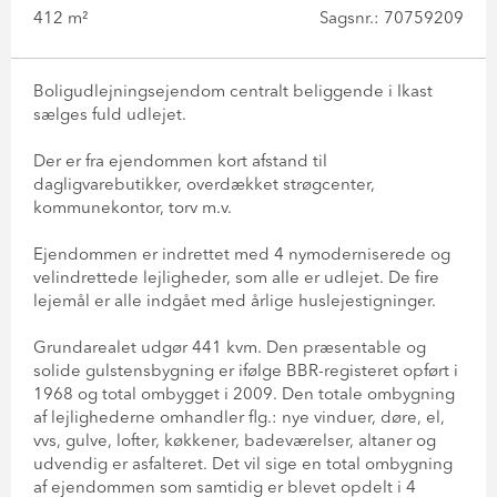
412 m²
Sagsnr.: 70759209
Boligudlejningsejendom centralt beliggende i Ikast
sælges fuld udlejet.
Der er fra ejendommen kort afstand til
dagligvarebutikker, overdækket strøgcenter,
kommunekontor, torv m.v.
Ejendommen er indrettet med 4 nymoderniserede og
velindrettede lejligheder, som alle er udlejet. De fire
lejemål er alle indgået med årlige huslejestigninger.
Grundarealet udgør 441 kvm. Den præsentable og
solide gulstensbygning er ifølge BBR-registeret opført i
1968 og total ombygget i 2009. Den totale ombygning
af lejlighederne omhandler flg.: nye vinduer, døre, el,
vvs, gulve, lofter, køkkener, badeværelser, altaner og
udvendig er asfalteret. Det vil sige en total ombygning
af ejendommen som samtidig er blevet opdelt i 4