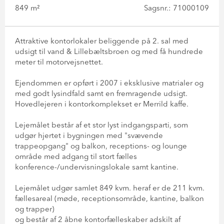
849 m²
Sagsnr.: 71000109
Attraktive kontorlokaler beliggende på 2. sal med
udsigt til vand & Lillebæltsbroen og med få hundrede
meter til motorvejsnettet.
Ejendommen er opført i 2007 i eksklusive matrialer og
med godt lysindfald samt en fremragende udsigt.
Hovedlejeren i kontorkomplekset er Merrild kaffe.
Lejemålet består af et stor lyst indgangsparti, som
udgør hjertet i bygningen med "svævende
trappeopgang" og balkon, receptions- og lounge
område med adgang til stort fælles
konference-/undervisningslokale samt kantine.
Lejemålet udgør samlet 849 kvm. heraf er de 211 kvm.
fællesareal (møde, receptionsområde, kantine, balkon
og trapper)
og består af 2 åbne kontorfælleskaber adskilt af