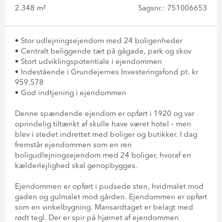
2.348 m²
Sagsnr.: 751006653
• Stor udlejningsejendom med 24 boligenheder
• Centralt beliggende tæt på gågade, park og skov
• Stort udviklingspotentiale i ejendommen
• Indestående i Grundejernes Investeringsfond pt. kr
959.578
• God indtjening i ejendommen
Denne spændende ejendom er opført i 1920 og var
oprindelig tiltænkt af skulle have været hotel – men
blev i stedet indrettet med boliger og butikker. I dag
fremstår ejendommen som en ren
boligudlejningsejendom med 24 boliger, hvoraf en
kælderlejlighed skal genopbygges.
Ejendommen er opført i pudsede sten, hvidmalet mod
gaden og gulmalet mod gården. Ejendommen er opført
som en vinkelbygning. Mansardtaget er belagt med
rødt tegl. Der er spir på hjørnet af ejendommen