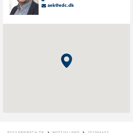
aek@edc.dk
POULERIKBECH.DK
MIDTJYLLAND
751006653