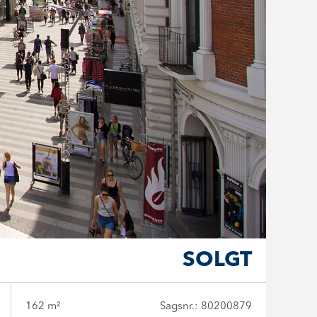
SOLGT
162 m²
Sagsnr.: 80200879