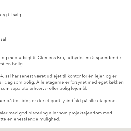
rg til salg
 sal
t og med udsigt til Clemens Bro, udbydes nu 5 spændende
amt en bolig.
. sal har senest været udlejet til kontor for én lejer, og er
tes i dag som bolig. Alle etagerne er forsynet med eget køkken
s som separate erhvervs- eller bolig lejemål.
 tre sider, er der et godt lysindfald på alle etagerne.
okaler med god placering eller som projektejendom med
dette en enestående mulighed.