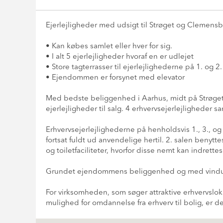
Ejerlejligheder med udsigt til Strøget og Clemensbo
• Kan købes samlet eller hver for sig.
• I alt 5 ejerlejligheder hvoraf en er udlejet
• Store tagterrasser til ejerlejlighederne på 1. og 2.
• Ejendommen er forsynet med elevator
Med bedste beliggenhed i Aarhus, midt på Strøge
ejerlejligheder til salg. 4 erhvervsejerlejligheder s
Erhvervsejerlejlighederne på henholdsvis 1., 3., og 4
fortsat fuldt ud anvendelige hertil. 2. salen benyt
og toiletfaciliteter, hvorfor disse nemt kan indrette
Grundet ejendommens beliggenhed og med vinduer på
For virksomheden, som søger attraktive erhvervsl
mulighed for omdannelse fra erhverv til bolig, er 