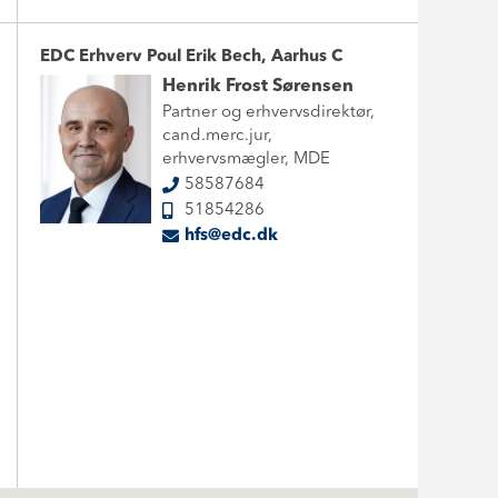
EDC Erhverv Poul Erik Bech, Aarhus C
Henrik Frost Sørensen
Partner og erhvervsdirektør,
cand.merc.jur,
erhvervsmægler, MDE
58587684
51854286
hfs@edc.dk