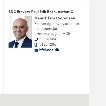
EDC Erhverv Poul Erik Bech, Aarhus C
Henrik Frost Sørensen
Partner og erhvervsdirektør,
cand.merc.jur,
erhvervsmægler, MDE
58587684
51854286
hfs@edc.dk