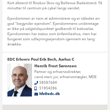
Kort afstand til Risskov Skov og Bellevue Badestrand. Få
minutter til centrum på cykel langs vandet.
Ejendommen er nem at administrere og er således en
god ”begynder ejendom”. Ejendommens underetage
er ikke på salgstidspunktet godkendt til beboelse.
Ejendommen har status som énfamilieshus, men har
fungeret som udlejningsejendom igennem en lang
årrække.
EDC Erhverv Poul Erik Bech, Aarhus C
Henrik Frost Sørensen
Partner og erhvervsdirektør,
cand.merc.jur, erhvervsmægler, MDE
58587684
51854286
hfs@edc.dk