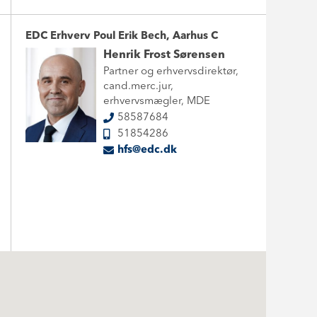
EDC Erhverv Poul Erik Bech, Aarhus C
Henrik Frost Sørensen
Partner og erhvervsdirektør,
cand.merc.jur,
erhvervsmægler, MDE
58587684
51854286
hfs@edc.dk