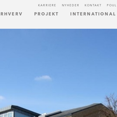
KARRIERE
NYHEDER
KONTAKT
POUL
ERHVERV
PROJEKT
INTERNATIONAL