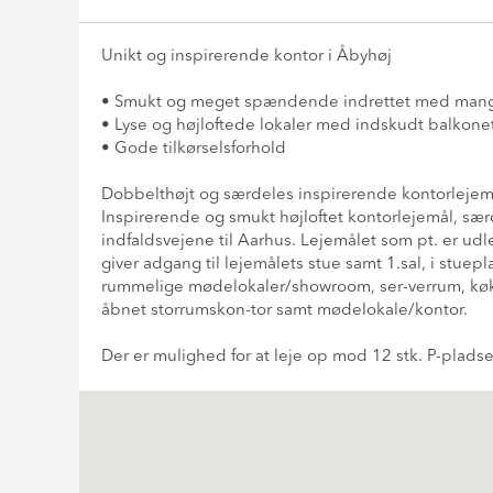
Unikt og inspirerende kontor i Åbyhøj
• Smukt og meget spændende indrettet med mange 
• Lyse og højloftede lokaler med indskudt balkone
• Gode tilkørselsforhold
Dobbelthøjt og særdeles inspirerende kontorlejemå
Inspirerende og smukt højloftet kontorlejemål, sær
indfaldsvejene til Aarhus. Lejemålet som pt. er udle
giver adgang til lejemålets stue samt 1.sal, i stuep
rummelige mødelokaler/showroom, ser-verrum, køkke
åbnet storrumskon-tor samt mødelokale/kontor.
Der er mulighed for at leje op mod 12 stk. P-pladse