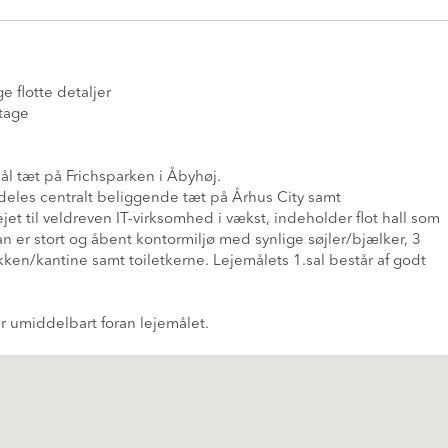
flotte detaljer
tage
l tæt på Frichsparken i Åbyhøj.
deles centralt beliggende tæt på Århus City samt
jet til veldreven IT-virksomhed i vækst, indeholder flot hall som
lan er stort og åbent kontormiljø med synlige søjler/bjælker, 3
n/kantine samt toiletkerne. Lejemålets 1.sal består af godt
r umiddelbart foran lejemålet.