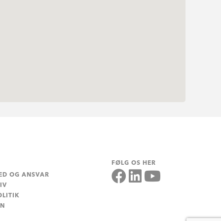
FØLG OS HER
ED OG ANSVAR
IV
LITIK
EN