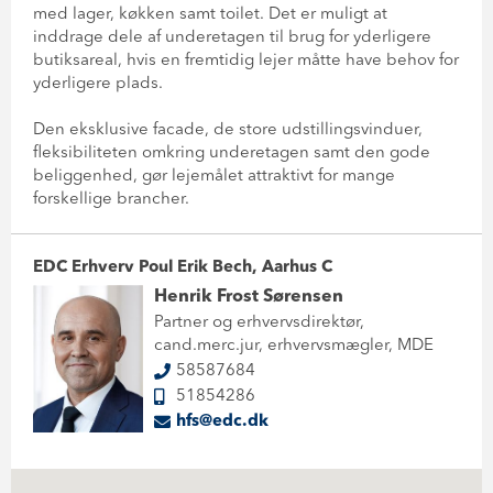
med lager, køkken samt toilet. Det er muligt at
inddrage dele af underetagen til brug for yderligere
butiksareal, hvis en fremtidig lejer måtte have behov for
yderligere plads.
Den eksklusive facade, de store udstillingsvinduer,
fleksibiliteten omkring underetagen samt den gode
beliggenhed, gør lejemålet attraktivt for mange
forskellige brancher.
EDC Erhverv Poul Erik Bech, Aarhus C
Henrik Frost Sørensen
Partner og erhvervsdirektør,
cand.merc.jur, erhvervsmægler, MDE
58587684
51854286
hfs@edc.dk