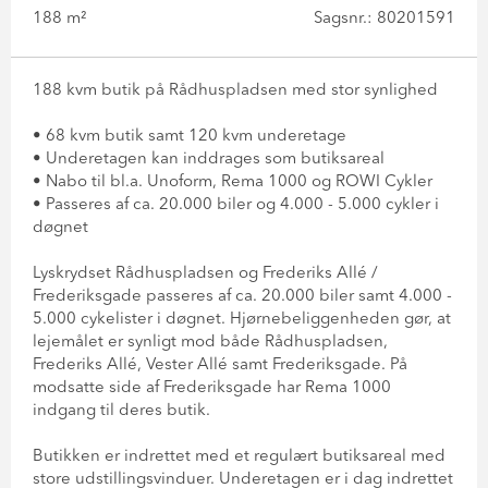
188 m²
Sagsnr.: 80201591
188 kvm butik på Rådhuspladsen med stor synlighed
• 68 kvm butik samt 120 kvm underetage
• Underetagen kan inddrages som butiksareal
• Nabo til bl.a. Unoform, Rema 1000 og ROWI Cykler
• Passeres af ca. 20.000 biler og 4.000 - 5.000 cykler i
døgnet
Lyskrydset Rådhuspladsen og Frederiks Allé /
Frederiksgade passeres af ca. 20.000 biler samt 4.000 -
5.000 cykelister i døgnet. Hjørnebeliggenheden gør, at
lejemålet er synligt mod både Rådhuspladsen,
Frederiks Allé, Vester Allé samt Frederiksgade. På
modsatte side af Frederiksgade har Rema 1000
indgang til deres butik.
Butikken er indrettet med et regulært butiksareal med
store udstillingsvinduer. Underetagen er i dag indrettet