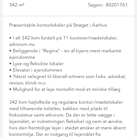
342 m²
Sagsnr.: 80201761
Præsentable kontorlokaler på Strøget i Aarhus
• I alt 342 kvm fordelt på 11 kontorer/mødelokaler,
arkivrum mv.
• Beliggende i ”Regina” – en af byens mest markante
ejendomme
• Lyse og fleksible lokaler
• Elevator i ejendommen
• Yderst velegnet til liberalt erhverv som f.eks. advokat,
revisor, klinik m.v.
• Mulighed for at leje momsfrit mod et mindre tillæg
342 kvm højloftede og regulære kontor-/mødelokaler
med tilhørende toiletter, køkken med plads til
frokoststue samt arkivrum. Da der er lette vægge i
lejemålet, er indretningen fleksibel og nem at ændre,
hvis den fremtidige lejer i stedet ønsker et mere åbent
kontormiljø. Der er indgang til lejemålet fra