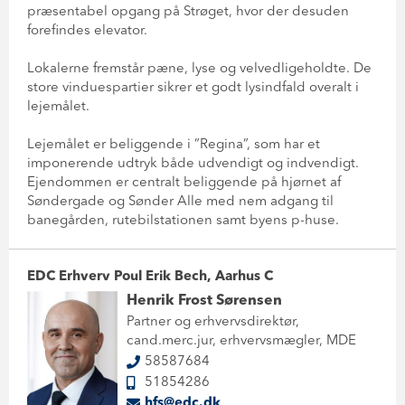
præsentabel opgang på Strøget, hvor der desuden
forefindes elevator.
Lokalerne fremstår pæne, lyse og velvedligeholdte. De
store vinduespartier sikrer et godt lysindfald overalt i
lejemålet.
Lejemålet er beliggende i ”Regina”, som har et
imponerende udtryk både udvendigt og indvendigt.
Ejendommen er centralt beliggende på hjørnet af
Søndergade og Sønder Alle med nem adgang til
banegården, rutebilstationen samt byens p-huse.
EDC Erhverv Poul Erik Bech, Aarhus C
Henrik Frost Sørensen
Partner og erhvervsdirektør,
cand.merc.jur, erhvervsmægler, MDE
58587684
51854286
hfs@edc.dk