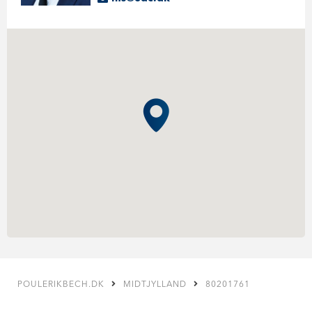
POULERIKBECH.DK
MIDTJYLLAND
80201761