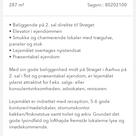
287 m²
Sagsnr.: 80202100
• Beliggende på 2. sal direkte til Strøget
• Elevator i ejendommen
• Smukke og charmerende lokaler med trægulve,
paneler og stuk
• Lejemålet overtages nyistandsat
• Præsentabel ejendom
Med sin gode beliggenhed midt på Strøget i Aarhus på
2. sal i flot og præsentabel ejendom, er lejemålet
yderst attraktivt for f.eks. salgs- eller
konsulentvirksomheden, advokaten, revisoren.
Lejemålet er indrettet med reception, 5-6 gode
kontorer/mødelokaler, storrumskontor
køkken/frokoststue samt toilet og arkiv. Grundet det
gode lysindfald og lofthøjde fremstår lokalerne lyse og
imødekommende.