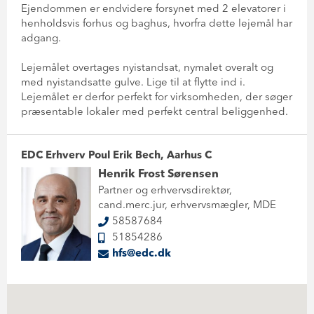
Ejendommen er endvidere forsynet med 2 elevatorer i
henholdsvis forhus og baghus, hvorfra dette lejemål har
adgang.
Lejemålet overtages nyistandsat, nymalet overalt og
med nyistandsatte gulve. Lige til at flytte ind i.
Lejemålet er derfor perfekt for virksomheden, der søger
præsentable lokaler med perfekt central beliggenhed.
EDC Erhverv Poul Erik Bech, Aarhus C
Henrik Frost Sørensen
Partner og erhvervsdirektør,
cand.merc.jur, erhvervsmægler, MDE
58587684
51854286
hfs@edc.dk