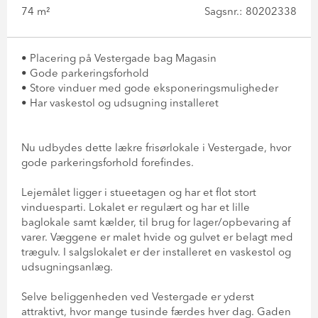
74 m²
Sagsnr.: 80202338
• Placering på Vestergade bag Magasin
• Gode parkeringsforhold
• Store vinduer med gode eksponeringsmuligheder
• Har vaskestol og udsugning installeret
Nu udbydes dette lækre frisørlokale i Vestergade, hvor
gode parkeringsforhold forefindes.
Lejemålet ligger i stueetagen og har et flot stort
vinduesparti. Lokalet er regulært og har et lille
baglokale samt kælder, til brug for lager/opbevaring af
varer. Væggene er malet hvide og gulvet er belagt med
trægulv. I salgslokalet er der installeret en vaskestol og
udsugningsanlæg.
Selve beliggenheden ved Vestergade er yderst
attraktivt, hvor mange tusinde færdes hver dag. Gaden