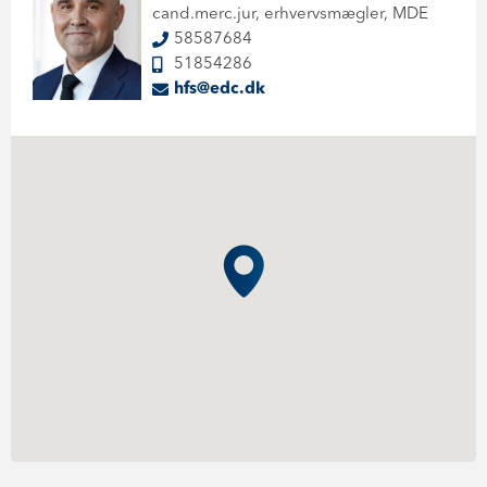
cand.merc.jur, erhvervsmægler, MDE
58587684
51854286
hfs@edc.dk