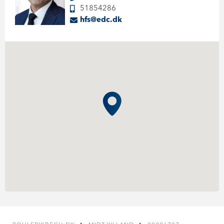
51854286
hfs@edc.dk