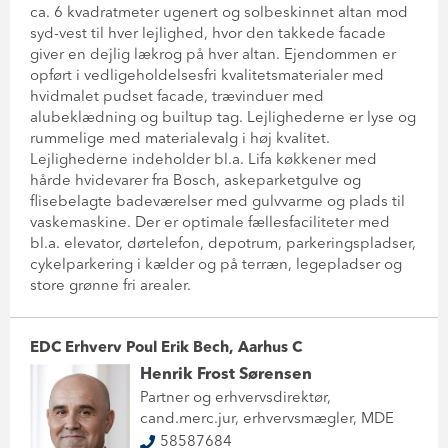
ca. 6 kvadratmeter ugenert og solbeskinnet altan mod
syd-vest til hver lejlighed, hvor den takkede facade
giver en dejlig lækrog på hver altan. Ejendommen er
opført i vedligeholdelsesfri kvalitetsmaterialer med
hvidmalet pudset facade, trævinduer med
alubeklædning og builtup tag. Lejlighederne er lyse og
rummelige med materialevalg i høj kvalitet.
Lejlighederne indeholder bl.a. Lifa køkkener med
hårde hvidevarer fra Bosch, askeparketgulve og
flisebelagte badeværelser med gulvvarme og plads til
vaskemaskine. Der er optimale fællesfaciliteter med
bl.a. elevator, dørtelefon, depotrum, parkeringspladser,
cykelparkering i kælder og på terræn, legepladser og
store grønne fri arealer.
EDC Erhverv Poul Erik Bech, Aarhus C
Henrik Frost Sørensen
Partner og erhvervsdirektør,
cand.merc.jur, erhvervsmægler, MDE
58587684