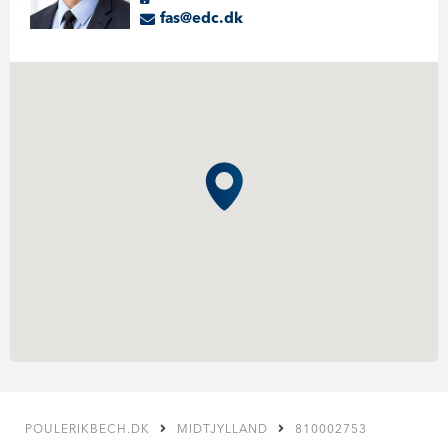
fas@edc.dk
POULERIKBECH.DK
MIDTJYLLAND
810002753