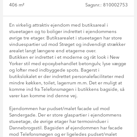
406 m²
Sagsnr.: 810002753
En virkelig attraktiv ejendom med butiksareal i
stueetagen og to boliger indrettet i ejendommens
øvrige tre etager. Butiksarealet i stueetagen har store
vinduespartier ud mod Strøget og indvendigt strækker
arealet langt længere end etagerne over.
Butikken er indrettet i et moderne og råt look i New
Yorker stil med epoxybehandlet betongulv, lyse vægge
og lofter med indbyggede spots. Bagerst i
butikslokalet er der indrettet personalefaciliteter med
mindre køkken, toilet, lagerrum m.m. Det er muligt at
komme ind fra Telefonsmøgen i butikkens bagside, så
varer kan komme ind denne vej.
Ejendommen har pudset/malet facade ud mod
Søndergade. Der er store glaspartier i ejendommens
stueetage, de øvrige etager har termovinduer i
Dannebrogsstil. Bagsiden af ejendommen har facade
mod Telefonsmøgen og er ligeledes pudset/malet