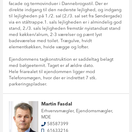
facade og termovinduer i Dannebrogsstil. Der er
direkte indgang til den nederste lejlighed, og indgang
til lejligheden på 1./2. sal (2./3. sal set fra Søndergade)
via en ståltrappe.1. sals lejligheden er i almindelig god
stand, 2./3. sals lejligheden fremstår nyistandsat stand
med køkken/alrum, 2-3 værelser og pænt lyst
badeværelse med toilet. Trægulve, hvidt
elementkøkken, hvide vægge og lofter.
Ejendommens tagkonstruktion er saddeltag belagt
med bølgeeternit. Taget er af ældre dato.
Hele friarealet til ejendommen ligger mod
Telefonsmøgen, hvor der er indrettet 7 stk.
parkeringspladser.
Martin Fasdal
Erhvervsmægler, Ejendomsmægler,
MDE
58587399
61633216