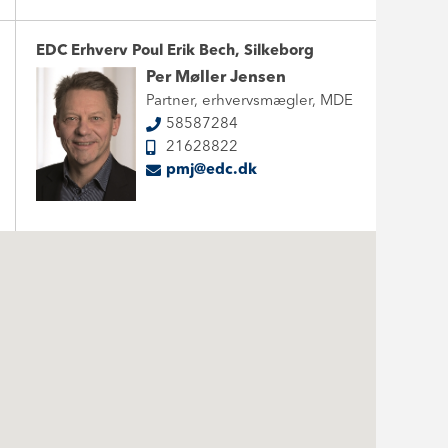
EDC Erhverv Poul Erik Bech, Silkeborg
Per Møller Jensen
Partner, erhvervsmægler, MDE
58587284
21628822
pmj@edc.dk