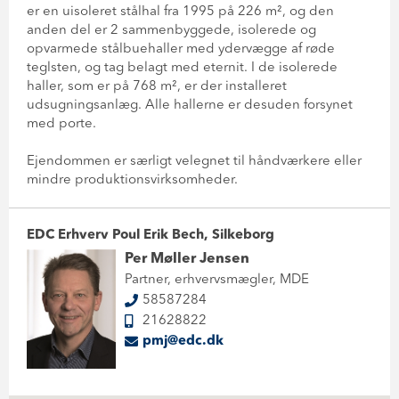
er en uisoleret stålhal fra 1995 på 226 m², og den
anden del er 2 sammenbyggede, isolerede og
opvarmede stålbuehaller med ydervægge af røde
teglsten, og tag belagt med eternit. I de isolerede
haller, som er på 768 m², er der installeret
udsugningsanlæg. Alle hallerne er desuden forsynet
med porte.
Ejendommen er særligt velegnet til håndværkere eller
mindre produktionsvirksomheder.
EDC Erhverv Poul Erik Bech, Silkeborg
Per Møller Jensen
Partner, erhvervsmægler, MDE
58587284
21628822
pmj@edc.dk