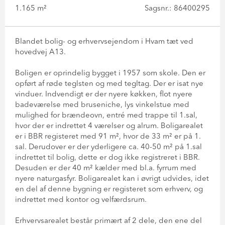
1.165 m²
Sagsnr.: 86400295
Blandet bolig- og erhvervsejendom i Hvam tæt ved
hovedvej A13.
Boligen er oprindelig bygget i 1957 som skole. Den er
opført af røde teglsten og med tegltag. Der er isat nye
vinduer. Indvendigt er der nyere køkken, flot nyere
badeværelse med bruseniche, lys vinkelstue med
mulighed for brændeovn, entré med trappe til 1.sal,
hvor der er indrettet 4 værelser og alrum. Boligarealet
er i BBR registeret med 91 m², hvor de 33 m² er på 1.
sal. Derudover er der yderligere ca. 40-50 m² på 1.sal
indrettet til bolig, dette er dog ikke registreret i BBR.
Desuden er der 40 m² kælder med bl.a. fyrrum med
nyere naturgasfyr. Boligarealet kan i øvrigt udvides, idet
en del af denne bygning er registeret som erhverv, og
indrettet med kontor og velfærdsrum.
Erhvervsarealet består primært af 2 dele, den ene del