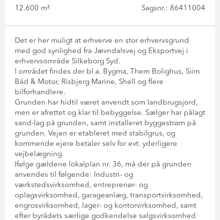
12.600 m²
Sagsnr.: 86411004
Det er her muligt at erhverve en stor erhvervsgrund
med god synlighed fra Jævndalsvej og Eksportvej i
erhvervsområde Silkeborg Syd.
I området findes der bl.a. Bygma, Them Bolighus, Siim
Båd & Motor, Risbjerg Marine, Shell og flere
bilforhandlere.
Grunden har hidtil været anvendt som landbrugsjord,
men er afrettet og klar til bebyggelse. Sælger har pålagt
sand-lag på grunden, samt installeret byggestrøm på
grunden. Vejen er etableret med stabilgrus, og
kommende ejere betaler selv for evt. yderligere
vejbelægning.
Ifølge gældene lokalplan nr. 36, må der på grunden
anvendes til følgende: Industri- og
værkstedsvirksomhed, entreprenør- og
oplagsvirksomhed, garageanlæg, transportvirksomhed,
engrosvirksomhed, lager- og kontorvirksomhed, samt
efter byrådets særlige godkendelse salgsvirksomhed