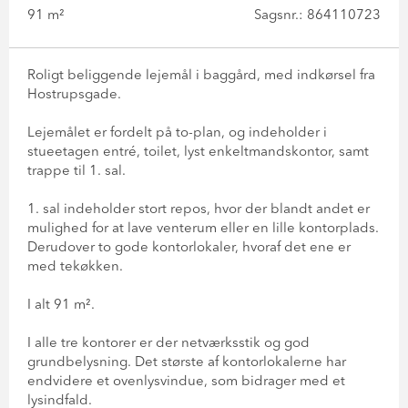
91 m²
Sagsnr.: 864110723
Roligt beliggende lejemål i baggård, med indkørsel fra
Hostrupsgade.
Lejemålet er fordelt på to-plan, og indeholder i
stueetagen entré, toilet, lyst enkeltmandskontor, samt
trappe til 1. sal.
1. sal indeholder stort repos, hvor der blandt andet er
mulighed for at lave venterum eller en lille kontorplads.
Derudover to gode kontorlokaler, hvoraf det ene er
med tekøkken.
I alt 91 m².
I alle tre kontorer er der netværksstik og god
grundbelysning. Det største af kontorlokalerne har
endvidere et ovenlysvindue, som bidrager med et
lysindfald.