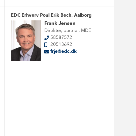
EDC Erhverv Poul Erik Bech, Aalborg
Frank Jensen
Direktør, partner, MDE
58587572
20513692
frje@edc.dk