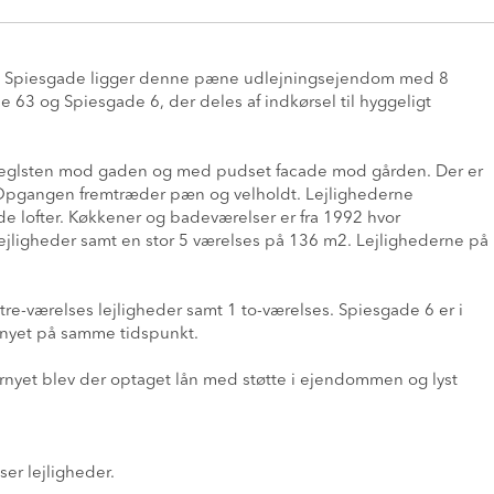
 og Spiesgade ligger denne pæne udlejningsejendom med 8
 63 og Spiesgade 6, der deles af indkørsel til hyggeligt
 teglsten mod gaden og med pudset facade mod gården. Der er
Opgangen fremtræder pæn og velholdt. Lejlighederne
 lofter. Køkkener og badeværelser er fra 1992 hvor
ejligheder samt en stor 5 værelses på 136 m2. Lejlighederne på
tre-værelses lejligheder samt 1 to-værelses. Spiesgade 6 er i
rnyet på samme tidspunkt.
rnyet blev der optaget lån med støtte i ejendommen og lyst
er lejligheder.