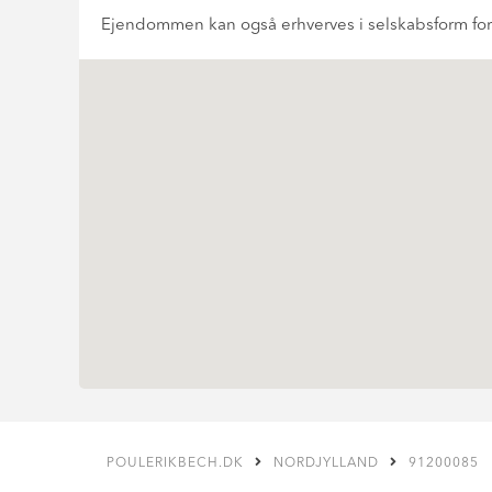
Ejendommen kan også erhverves i selskabsform fo
POULERIKBECH.DK
NORDJYLLAND
91200085