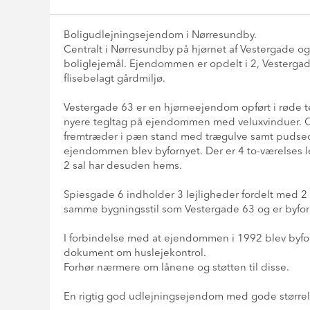
Boligudlejningsejendom i Nørresundby.
Centralt i Nørresundby på hjørnet af Vestergade
boliglejemål. Ejendommen er opdelt i 2, Vestergade
flisebelagt gårdmiljø.
Vestergade 63 er en hjørneejendom opført i røde
nyere tegltag på ejendommen med veluxvinduer. 
fremtræder i pæn stand med trægulve samt pudsede
ejendommen blev byfornyet. Der er 4 to-værelses l
2 sal har desuden hems.
Spiesgade 6 indholder 3 lejligheder fordelt med 2 
samme bygningsstil som Vestergade 63 og er byfo
I forbindelse med at ejendommen i 1992 blev byfo
dokument om huslejekontrol.
Forhør nærmere om lånene og støtten til disse.
En rigtig god udlejningsejendom med gode størrels