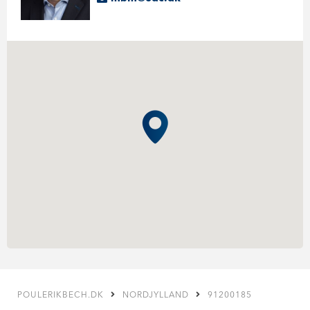
POULERIKBECH.DK
NORDJYLLAND
91200185