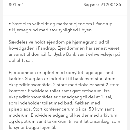
801 m²
Sagsnr.: 91200185
• Særdeles velholdt og markant ejendom i Pandrup
• Hjørnegrund med stor synlighed i byen
Særdeles velholdt ejendom på hjørnegrund ud til
hovedgaden i Pandrup. Ejendommen har senest været
anvendt til domicil for Jyske Bank samt erhvervslejer på
del af 1. sal.
Ejendommen er opført med udnyttet tagetage samt
kælder. Stueplan er indrettet til bank med stort åbent
ekspeditionsområde. 2 store mødelokaler samt 2 store
kontorer. Endvidere toilet samt garderoberum. Fra
ekspeditionsområdet er der adgang til del af 1. sal,
som indeholder toilet med bad. Køkken med
spiseplads. Stort konferencerum på ca. 50 kvm samt
møderum. Endvidere adgang til kælder med arkivrum
og depotrum samt teknikrum til ventilationsanlæg, som
forsyner begge lejemål.