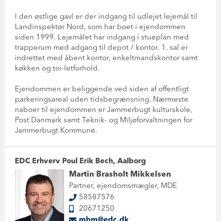
I den østlige gavl er der indgang til udlejet lejemål til
Landinspektør Nord, som har boet i ejendommen
siden 1999. Lejemålet har indgang i stueplan med
trapperum med adgang til depot / kontor. 1. sal er
indrettet med åbent kontor, enkeltmandskontor samt
køkken og toi-letforhold.
Ejendommen er beliggende ved siden af offentligt
parkeringsareal uden tidsbegrænsning. Nærmeste
naboer til ejendommen er Jammerbugt kulturskole,
Post Danmark samt Teknik- og Miljøforvaltningen for
Jammerbugt Kommune.
EDC Erhverv Poul Erik Bech, Aalborg
Martin Brasholt Mikkelsen
Partner, ejendomsmægler, MDE
58587576
20671250
mbm@edc.dk