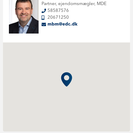
Partner, ejendomsmægler, MDE
58587576
20671250
mbm@edc.dk