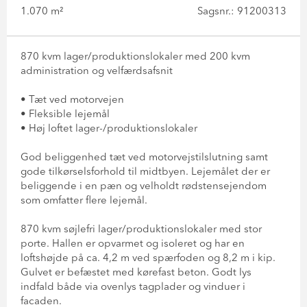
1.070 m²
Sagsnr.: 91200313
870 kvm lager/produktionslokaler med 200 kvm
administration og velfærdsafsnit
• Tæt ved motorvejen
• Fleksible lejemål
• Høj loftet lager-/produktionslokaler
God beliggenhed tæt ved motorvejstilslutning samt
gode tilkørselsforhold til midtbyen. Lejemålet der er
beliggende i en pæn og velholdt rødstensejendom
som omfatter flere lejemål.
870 kvm søjlefri lager/produktionslokaler med stor
porte. Hallen er opvarmet og isoleret og har en
loftshøjde på ca. 4,2 m ved spærfoden og 8,2 m i kip.
Gulvet er befæstet med kørefast beton. Godt lys
indfald både via ovenlys tagplader og vinduer i
facaden.