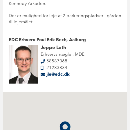
Kennedy Arkaden.
Der er mulighed for leje af 2 parkeringspladser i gården
til lejemålet.
EDC Erhverv Poul Erik Bech, Aalborg
Jeppe Leth
Erhvervsmægler, MDE
58587068
21283834
jle@edc.dk