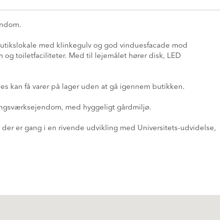
jendom.
 butikslokale med klinkegulv og god vinduesfacade mod
g toiletfaciliteter. Med til lejemålet hører disk, LED
es kan få varer på lager uden at gå igennem butikken.
dingsværksejendom, med hyggeligt gårdmiljø.
 der er gang i en rivende udvikling med Universitets-udvidelse,