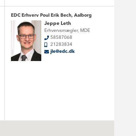
EDC Erhverv Poul Erik Bech, Aalborg
Jeppe Leth
Erhvervsmægler, MDE
58587068
21283834
jle@edc.dk