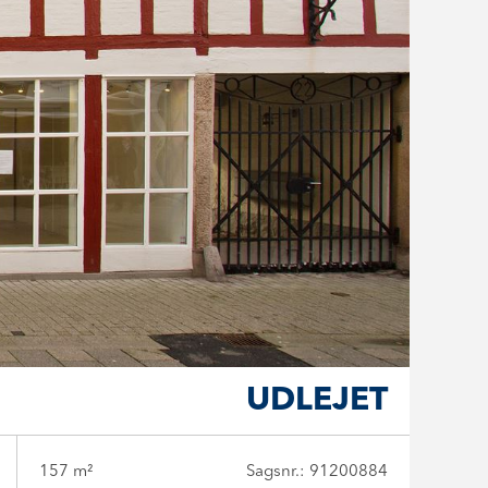
UDLEJET
157 m²
Sagsnr.: 91200884