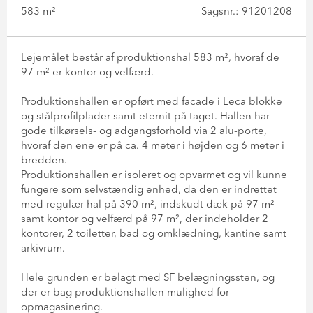
583 m²
Sagsnr.: 91201208
Lejemålet består af produktionshal 583 m², hvoraf de
97 m² er kontor og velfærd.
Produktionshallen er opført med facade i Leca blokke
og stålprofilplader samt eternit på taget. Hallen har
gode tilkørsels- og adgangsforhold via 2 alu-porte,
hvoraf den ene er på ca. 4 meter i højden og 6 meter i
bredden.
Produktionshallen er isoleret og opvarmet og vil kunne
fungere som selvstændig enhed, da den er indrettet
med regulær hal på 390 m², indskudt dæk på 97 m²
samt kontor og velfærd på 97 m², der indeholder 2
kontorer, 2 toiletter, bad og omklædning, kantine samt
arkivrum.
Hele grunden er belagt med SF belægningssten, og
der er bag produktionshallen mulighed for
opmagasinering.