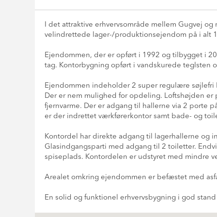
I det attraktive erhvervsområde mellem Gugvej og 
velindrettede lager-/produktionsejendom på i alt 
Ejendommen, der er opført i 1992 og tilbygget i 2
tag. Kontorbygning opført i vandskurede teglsten og
Ejendommen indeholder 2 super regulære søjlefri 
Der er nem mulighed for opdeling. Loftshøjden er 
fjernvarme. Der er adgang til hallerne via 2 porte p
er der indrettet værkførerkontor samt bade- og toil
Kontordel har direkte adgang til lagerhallerne og 
Glasindgangsparti med adgang til 2 toiletter. En
spiseplads. Kontordelen er udstyret med mindre ve
Arealet omkring ejendommen er befæstet med asfa
En solid og funktionel erhvervsbygning i god stan