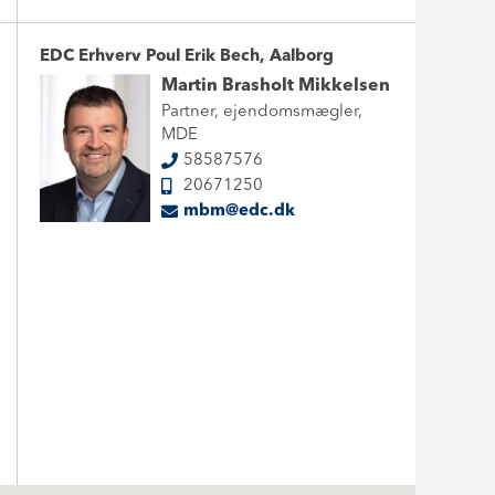
EDC Erhverv Poul Erik Bech, Aalborg
Martin Brasholt Mikkelsen
Partner, ejendomsmægler,
MDE
58587576
20671250
mbm@edc.dk