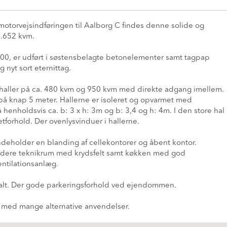
motorvejsindføringen til Aalborg C findes denne solide og
1.652 kvm.
000, er udført i søstensbelagte betonelementer samt tagpap
 nyt sort eternittag.
haller på ca. 480 kvm og 950 kvm med direkte adgang imellem.
på knap 5 meter. Hallerne er isoleret og opvarmet med
å henholdsvis ca. b: 3 x h: 3m og b: 3,4 og h: 4m. I den store hal
etforhold. Der ovenlysvinduer i hallerne.
indeholder en blanding af cellekontorer og åbent kontor.
dvidere teknikrum med krydsfelt samt køkken med god
ntilationsanlæg.
lt. Der gode parkeringsforhold ved ejendommen.
d med mange alternative anvendelser.