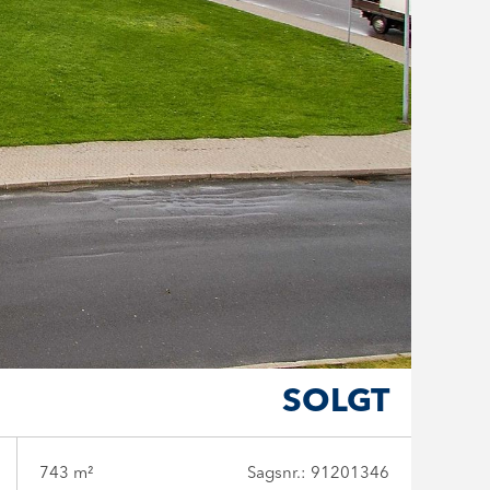
SOLGT
743 m²
Sagsnr.: 91201346