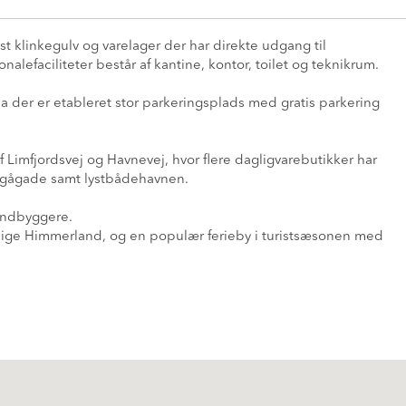
st klinkegulv og varelager der har direkte udgang til
onalefaciliteter består af kantine, kontor, toilet og teknikrum.
 der er etableret stor parkeringsplads med gratis parkering
f Limfjordsvej og Havnevej, hvor flere dagligvarebutikker har
ns gågade samt lystbådehavnen.
 indbyggere.
lige Himmerland, og en populær ferieby i turistsæsonen med