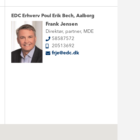
EDC Erhverv Poul Erik Bech, Aalborg
Frank Jensen
Direktør, partner, MDE
58587572
20513692
frje@edc.dk