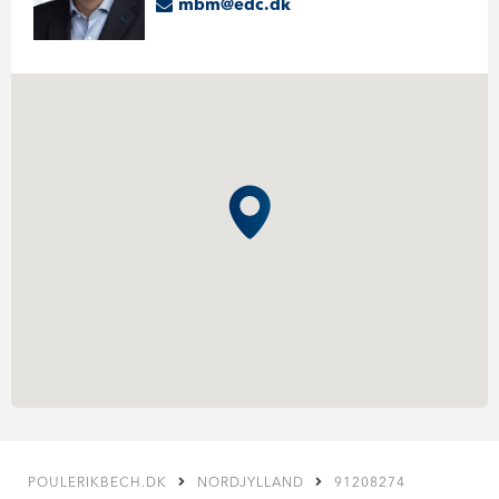
mbm@edc.dk
POULERIKBECH.DK
NORDJYLLAND
91208274