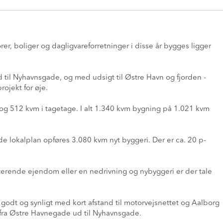
er, boliger og dagligvareforretninger i disse år bygges ligger
il Nyhavnsgade, og med udsigt til Østre Havn og fjorden -
ojekt for øje.
g 512 kvm i tagetage. I alt 1.340 kvm bygning på 1.021 kvm
lokalplan opføres 3.080 kvm nyt byggeri. Der er ca. 20 p-
rende ejendom eller en nedrivning og nybyggeri er der tale
odt og synligt med kort afstand til motorvejsnettet og Aalborg
 fra Østre Havnegade ud til Nyhavnsgade.