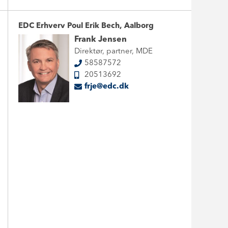
EDC Erhverv Poul Erik Bech, Aalborg
Frank Jensen
Direktør, partner, MDE
58587572
20513692
frje@edc.dk