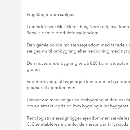
Projektejendom sælges.
I området hvor Musikkens hus, Nordkraft, nye kontor
Sørwi's gamle produktionsejendom.
Den gamle solide rødstensejendom med facade ud t
sælges nu til ombygning eller nedrivning med nyt pr
Den nuværende bygning er på 828 kvm i stueplan o
grund.
Ved nedrivning af bygningen kan der med gældende 
pladser til ejendommen.
Uanset om man vælger en ombygning af den eksiste
om en attraktiv pris pr. kvm bygning eller byggeret.
Rent logistikmæssigt ligger ejendommen særdeles g
C. Der etableres indenfor de næste par år lyskryds