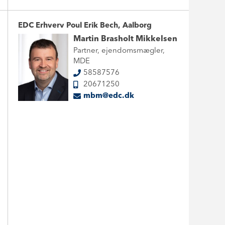
EDC Erhverv Poul Erik Bech, Aalborg
Martin Brasholt Mikkelsen
Partner, ejendomsmægler,
MDE
58587576
20671250
mbm@edc.dk