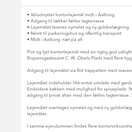
• Veludnyttet kontorlejemål midt i Aalborg
• Adgang til lækker fælles tagterrasse
• Lejemålet leveres nymalet og ny gulvbelægning
• Nemt til parkeringshus og offentlig transport
• Midt i Aalborg –tæt på alt
Flot og lyst kontorlejemål med en rigtig god udny
Bispensgadesamt C. W. Obels Plads med flere hygge
Adgang til lejemålet via flot trappetårn med masser 
Lejemålet indeholder lille entré område med garde
Endvidere køkken med mulighed for spiseplads. Sto
adgang til privat altan mod den fælles tagterrasse.
Lejemålet overtages nymalet og med ny gulvbelægnin
lejemålet.
I samme ejendommen findes flere kontorvirksomheder