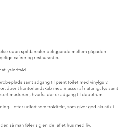
ttelse uden spildarealer beliggende mellem gågaden
lige cafeer og restauranter.
af lysindfald.
robeplads samt adgang til pænt toilet med vinylgulv.
rt åbent kontorlandskab med masser af naturligt lys samt
 Stort møderum, hvorfra der er adgang til depotrum.
g. Lofter udført som troldtekt, som giver god akustik i
, så man føler sig en del af et hus med liv.