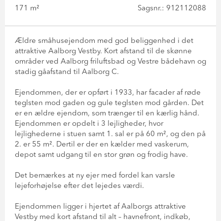
171 m²
Sagsnr.: 912112088
Ældre småhusejendom med god beliggenhed i det
attraktive Aalborg Vestby. Kort afstand til de skønne
områder ved Aalborg friluftsbad og Vestre bådehavn og
stadig gåafstand til Aalborg C.
Ejendommen, der er opført i 1933, har facader af røde
teglsten mod gaden og gule teglsten mod gården. Det
er en ældre ejendom, som trænger til en kærlig hånd.
Ejendommen er opdelt i 3 lejligheder, hvor
lejlighederne i stuen samt 1. sal er på 60 m², og den på
2. er 55 m². Dertil er der en kælder med vaskerum,
depot samt udgang til en stor grøn og frodig have.
Det bemærkes at ny ejer med fordel kan varsle
lejeforhøjelse efter det lejedes værdi.
Ejendommen ligger i hjertet af Aalborgs attraktive
Vestby med kort afstand til alt – havnefront, indkøb,