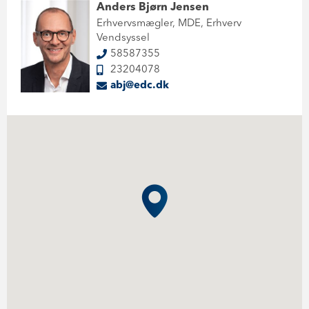
Anders Bjørn Jensen
Erhvervsmægler, MDE, Erhverv
Vendsyssel
58587355
23204078
abj@edc.dk