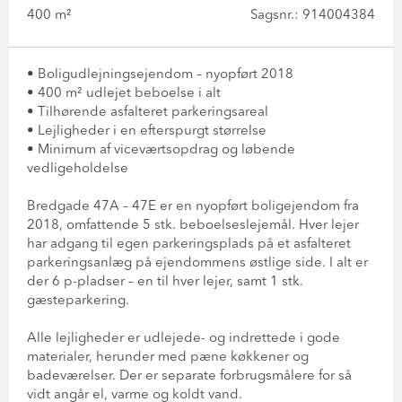
400 m²
Sagsnr.: 914004384
• Boligudlejningsejendom – nyopført 2018
• 400 m² udlejet beboelse i alt
• Tilhørende asfalteret parkeringsareal
• Lejligheder i en efterspurgt størrelse
• Minimum af viceværtsopdrag og løbende
vedligeholdelse
Bredgade 47A – 47E er en nyopført boligejendom fra
2018, omfattende 5 stk. beboelseslejemål. Hver lejer
har adgang til egen parkeringsplads på et asfalteret
parkeringsanlæg på ejendommens østlige side. I alt er
der 6 p-pladser – en til hver lejer, samt 1 stk.
gæsteparkering.
Alle lejligheder er udlejede- og indrettede i gode
materialer, herunder med pæne køkkener og
badeværelser. Der er separate forbrugsmålere for så
vidt angår el, varme og koldt vand.