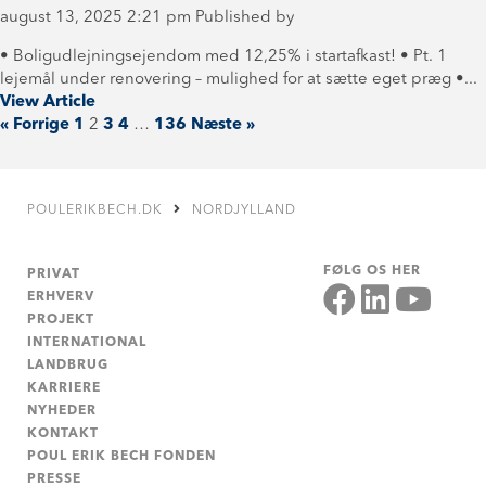
august 13, 2025 2:21 pm
Published by
• Boligudlejningsejendom med 12,25% i startafkast! • Pt. 1
lejemål under renovering – mulighed for at sætte eget præg •...
View Article
« Forrige
1
2
3
4
…
136
Næste »
POULERIKBECH.DK
NORDJYLLAND
FØLG OS HER
PRIVAT
ERHVERV
PROJEKT
INTERNATIONAL
LANDBRUG
KARRIERE
NYHEDER
KONTAKT
POUL ERIK BECH FONDEN
PRESSE