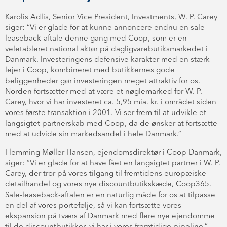
Karolis Adlis, Senior Vice President, Investments, W. P. Carey
siger: “Vi er glade for at kunne annoncere endnu en sale-
leaseback-aftale denne gang med Coop, som er en
veletableret national aktør på dagligvarebutiksmarkedet i
Danmark. Investeringens defensive karakter med en stærk
lejer i Coop, kombineret med butikkernes gode
beliggenheder gør investeringen meget attraktiv for os.
Norden fortsætter med at være et nøglemarked for W. P.
Carey, hvor vi har investeret ca. 5,95 mia. kr. i området siden
vores første transaktion i 2001. Vi ser frem til at udvikle et
langsigtet partnerskab med Coop, da de ønsker at fortsætte
med at udvide sin markedsandel i hele Danmark.”
Flemming Møller Hansen, ejendomsdirektør i Coop Danmark,
siger: “Vi er glade for at have fået en langsigtet partner i W. P.
Carey, der tror på vores tilgang til fremtidens europæiske
detailhandel og vores nye discountbutikskæde, Coop365.
Sale-leaseback-aftalen er en naturlig måde for os at tilpasse
en del af vores portefølje, så vi kan fortsætte vores
ekspansion på tværs af Danmark med flere nye ejendomme