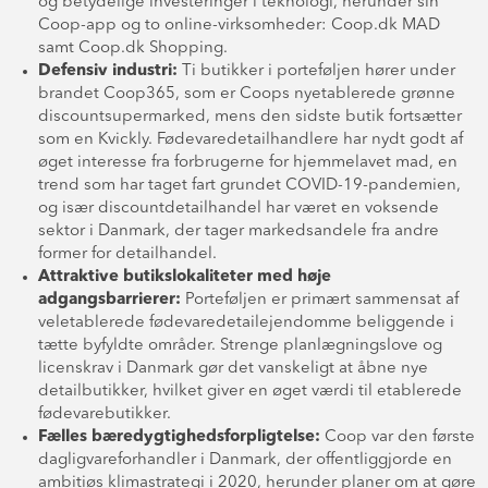
og betydelige investeringer i teknologi, herunder sin
Coop-app og to online-virksomheder: Coop.dk MAD
samt Coop.dk Shopping.
Defensiv industri:
Ti butikker i porteføljen hører under
brandet Coop365, som er Coops nyetablerede grønne
discountsupermarked, mens den sidste butik fortsætter
som en Kvickly. Fødevaredetailhandlere har nydt godt af
øget interesse fra forbrugerne for hjemmelavet mad, en
trend som har taget fart grundet COVID-19-pandemien,
og især discountdetailhandel har været en voksende
sektor i Danmark, der tager markedsandele fra andre
former for detailhandel.
Attraktive butikslokaliteter med høje
adgangsbarrierer:
Porteføljen er primært sammensat af
veletablerede fødevaredetailejendomme beliggende i
tætte byfyldte områder. Strenge planlægningslove og
licenskrav i Danmark gør det vanskeligt at åbne nye
detailbutikker, hvilket giver en øget værdi til etablerede
fødevarebutikker.
Fælles bæredygtighedsforpligtelse:
Coop var den første
dagligvareforhandler i Danmark, der offentliggjorde en
ambitiøs klimastrategi i 2020, herunder planer om at gøre