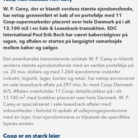
W. P. Carey, der er blandt verdens største ejendomsfonde,
har netop gennemført et køb af en portefølje med 11
Coop-supermarkeder placeret over hele Danmark på i alt
13.100 m2 i en Sale & Leaseback-transaktion. EDC
International Poul Erik Bech har været køberrådgiver på
sagen, og aftalen er starten på langsigtet samarbejde
mellem køber og sælger.
Det amerikanske børsnoterede selskab W. P. Carey er blandt
verdens største ejendomsfonde med en samlet portefølje på
ca. 20 mia. dollars og med 1.264 ejendomme indenfor
industri, logistik, lager, kontor og retail, har netop annonceret
en sale-leaseback-aftale på 297 mio. kr. med Coop Danmark
A/S. Aftalen indeholder 11 Coop-detailbutikker på i alt
2
13.100 m
med butikker placeret over hele Danmark. W. P.
Carey er specialiseret i sale-leaseback-aftaler med
virksomheder i forhold til opkøb af udlejningsejendomme
med én lejer, hvor ejendommene er tilpasset de specifikke
lejeres ønsker.
Coop er en stærk lejer