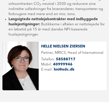
virksomheden CO
-neutral i 2030 og reducere sine
2
indirekte udledninger fra leverandører, transportører og
forbrugere med mere end en mio. tons.
Langsigtede nettolejekontrakter med indbyggede
huslejestigninger:
Butikkerne i aftalen er nettolejede for
en løbetid på 15 år med danske NPI-baserede
huslejestigninger.
HELLE NIELSEN ZIERSEN
Partner, MRICS, Head of International
Telefon:
58588717
Mobil:
40999946
E-mail:
hni@edc.dk