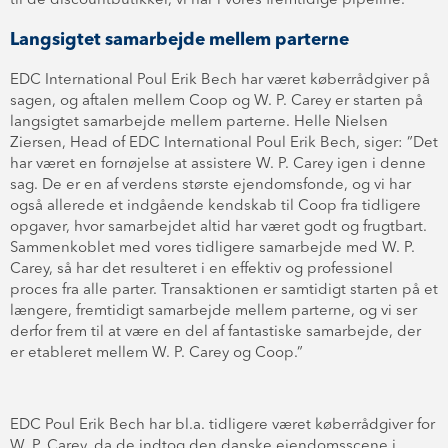
til de discountbutikker, vi har i vores fremtidige pipeline.”
Langsigtet samarbejde mellem parterne
EDC International Poul Erik Bech har været køberrådgiver på
sagen, og aftalen mellem Coop og W. P. Carey er starten på
langsigtet samarbejde mellem parterne. Helle Nielsen
Ziersen, Head of EDC International Poul Erik Bech, siger: ”Det
har været en fornøjelse at assistere W. P. Carey igen i denne
sag. De er en af verdens største ejendomsfonde, og vi har
også allerede et indgående kendskab til Coop fra tidligere
opgaver, hvor samarbejdet altid har været godt og frugtbart.
Sammenkoblet med vores tidligere samarbejde med W. P.
Carey, så har det resulteret i en effektiv og professionel
proces fra alle parter. Transaktionen er samtidigt starten på et
længere, fremtidigt samarbejde mellem parterne, og vi ser
derfor frem til at være en del af fantastiske samarbejde, der
er etableret mellem W. P. Carey og Coop.”
EDC Poul Erik Bech har bl.a. tidligere været køberrådgiver for
W. P. Carey, da de indtog den danske ejendomsscene i