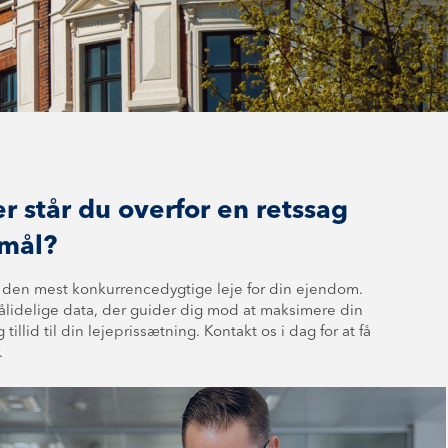
r står du overfor en retssag
­mål?
en mest kon­kur­ren­ce­dyg­ti­ge leje for din ejendom.
ålidelige data, der guider dig mod at maksimere din
d til din le­je­pris­sæt­ning. Kontakt os i dag for at få
.