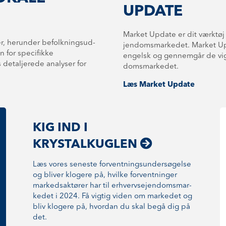
UPDATE
Market Update er dit værktøj 
 herunder be­folk­nings­ud­
jen­doms­mar­ke­det. Market
rken for specifikke
engelsk og gennemgår de vigti
detaljerede analyser for
doms­mar­ke­det.
Læs Market Update
KIG IND I
KRYSTALKUGLEN
Læs vores seneste for­vent­nings­un­der­sø­gel­se
og bliver klogere på, hvilke forventninger
markedsaktører har til er­hverv­se­jen­doms­mar­
ke­det i 2024. Få vigtig viden om markedet og
bliv klogere på, hvordan du skal begå dig på
det.