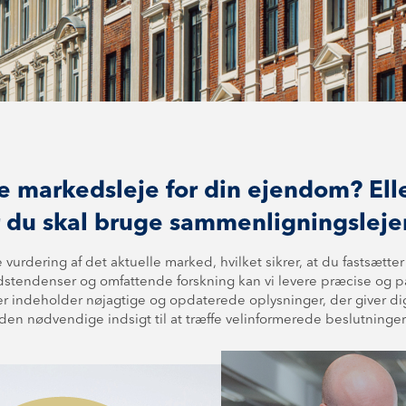
e markedsleje for din ejendom? Elle
 du skal bruge sam­men­lig­nings­le­je
urdering af det aktuelle marked, hvilket sikrer, at du fastsætter d
­sten­den­ser og omfattende forskning kan vi levere præcise og p
 indeholder nøjagtige og opdaterede oplysninger, der giver dig tilli
den nødvendige indsigt til at træffe velinformerede beslutninger