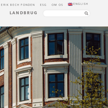
ENGLISH
 ERIK BECH FONDEN
ESG
OM OS
LANDBRUG