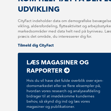
UDVIKLING
CityFact indeholder data om demografiske bevægelser,
vik­ling, al­der­s­for­de­ling, flyt­te­ak­ti­vi­tet og arbejdssty
markedsområder med data helt ned på byniveau. Læs 
præcis det område, du interesserer dig for.
Tilmeld dig CityFact
LÆS MAGASINER OG
RAPPORTER
Hvis du vil have det fulde overblik over ejen­
doms­mar­ke­det eller se flere eksempler på,
hvordan vores research og ana­ly­se­af­de­ling
bidrager til at imødekomme kundernes
behov, så skynd dig ind og læs vores
magasiner og publikationer.