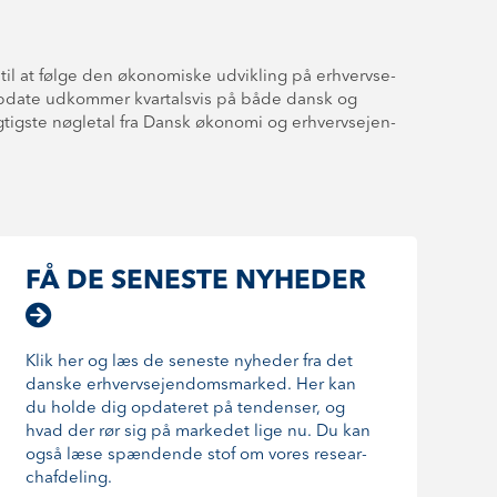
til at følge den økonomiske udvikling på er­hverv­se­
 Update udkommer kvartalsvis på både dansk og
gste nøgletal fra Dansk økonomi og er­hverv­se­jen­
FÅ DE SENESTE NYHEDER
Klik her og læs de seneste nyheder fra det
danske er­hverv­se­jen­doms­mar­ked. Her kan
du holde dig opdateret på tendenser, og
hvad der rør sig på markedet lige nu. Du kan
også læse spændende stof om vores re­sear­
chaf­de­ling.